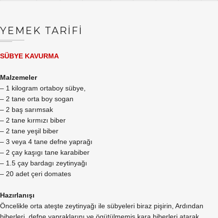
YEMEK TARİFİ
SÜBYE KAVURMA
Malzemeler
– 1 kilogram ortaboy sübye,
– 2 tane orta boy sogan
– 2 baş sarımsak
– 2 tane kırmızı biber
– 2 tane yeşil biber
– 3 veya 4 tane defne yaprağı
– 2 çay kaşıgı tane karabiber
– 1.5 çay bardagı zeytinyağı
– 20 adet çeri domates
Hazırlanışı
Öncelikle orta ateşte zeytinyağı ile sübyeleri biraz pişirin, Ardından
biberleri, defne yapraklarını ve ögütülmemiş kara biberleri atarak