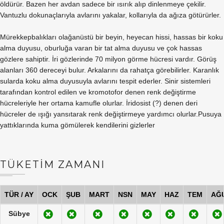
öldürür. Bazen her avdan sadece bir ısırık alıp dinlenmeye çekilir.
Vantuzlu dokunaçlarıyla avlarını yakalar, kollarıyla da ağıza götürürler.
Mürekkepbalıkları olağanüstü bir beyin, heyecan hissi, hassas bir koku
alma duyusu, oburluğa varan bir tat alma duyusu ve çok hassas
gözlere sahiptir. İri gözlerinde 70 milyon görme hücresi vardır. Görüş
alanları 360 dereceyi bulur. Arkalarını da rahatça görebilirler. Karanlık
sularda koku alma duyusuyla avlarını tespit ederler. Sinir sistemleri
tarafından kontrol edilen ve kromotofor denen renk değiştirme
hücreleriyle her ortama kamufle olurlar. İridosist (?) denen deri
hücreler de ışığı yansıtarak renk değiştirmeye yardımcı olurlar.Pusuya
yattıklarında kuma gömülerek kendilerini gizlerler
TÜKETİM ZAMANI
TÜR / AY
OCK
ŞUB
MART
NSN
MAY
HAZ
TEM
AĞ
Sübye