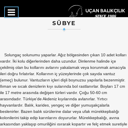
SÜBYE
Solungaç solunumu yaparlar. Ağız bölgesinden çıkan 10 adet kolları
vardır. İki kolu diğerlerinden daha uzundur. Dinlenme halinde içe
çekilmiş olan bu kollarını avlarını yakalamak veya korunmak amacıyla
ileri doğru fırlatırlar. Kollarının iç yüzeylerinde çok sayıda vantuz
(emeç) bulunur. Vantuzların içleri dişli boynuzsu yapılarla bezenmiştir.
Ilıman ve sıcak denizlerin kıyı sularında bol rastlanırlar. Boyları 17 cm
ile 17 metre arasında değişen türleri vardır. Çoğu 50-60 cm
arasındadır. Türkiye'de Akdeniz kıyılarında avlanırlar. Yırtıcı
hayvanlardır. Balık, karides, yengeç ve diğer yumuşakçalarla
beslenirler. Bazen balık sürülerine dalar veya ufak mürekkepbalığı
kolonilerini takip edip karınlarını doyururlar. Mürekkepbalığı, avına
arkasından yaklaşıp omuriliğini ısırarak kopartır ve felç etmek suretiyle